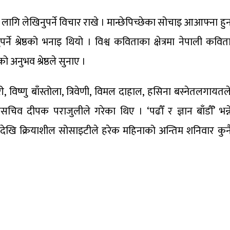
ै लागि लेखिनुपर्ने विचार राखे । मान्छेपिच्छेका सोचाइ आआफ्ना हु
े श्रेष्ठको भनाइ थियो । विश्व कविताका क्षेत्रमा नेपाली कवित
नुभव श्रेष्ठले सुनाए ।
, विष्णु बाँस्तोला, त्रिवेणी, विमल दाहाल, हसिना बस्नेतलगायतल
चिव दीपक पराजुलीले गरेका थिए । ‘पढौँ र ज्ञान बाँडौँ’ भन्न
ेखि क्रियाशील सोसाइटीले हरेक महिनाको अन्तिम शनिवार कुन