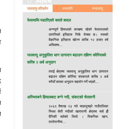
विविध
जलवायु-परिवर्तन
वनस्पति
वन्यजन्तु
।
फेवामाथि मडारिएको कालो बादल
ा
अन्नपूर्ण हिमालको काखमा रहेको फेवातालको
उत्पत्तिको इतिहास निकै रोचक छ। यसको
वैज्ञानिक इतिहास खोज्न करिब १२ हजार वर्ष
े
अघिसम्म…
जलवायु अनुकूलित धान उत्पादन बढाउन दक्षिण कोरियाको
करिब २ अर्ब अनुदान
ा
तराई क्षेत्रमा जलवायु अनुकूलित धान उत्पादन
बढाउन दक्षिण कोरिया सरकारले करिब २ अर्ब
ै
रुपैयाँ बराबर अनुदान सहयोग गर्ने भएको…
े
अस्थिरबने हिमालबाट बग्ने नदी, संकटको चेतावनी
ा
२०६९ वैशाख २३ गते माछापुच्छ्रे गाउँपालिका
स्थित सेती नदीको खारापानी क्षेत्रमा सधै झैँ
ध
दैनिकी चलेको थियो । पिकनिक खान,
तातोपानीमा…