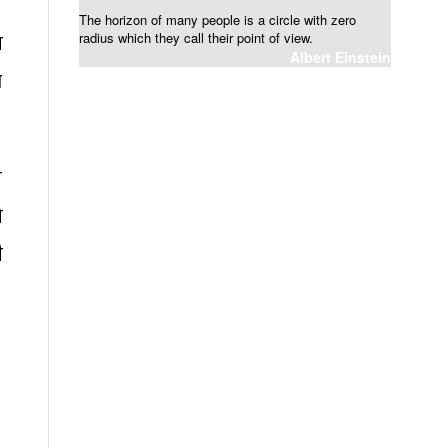
The horizon of many people is a circle with zero
न
radius which they call their point of view.
Albert Einstein
ा
े
े
ै