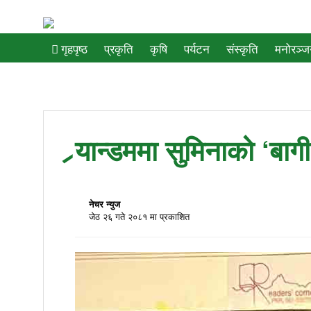
प्रकृति
कृषि
पर्यटन
संस्कृति
मनोरञ्
गृहपृष्ठ
र्‍यान्डममा सुमिनाको ‘बा
नेचर न्युज
जेठ २६ गते २०८१ मा प्रकाशित