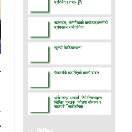
प्रतिवेदन तयार हुँदै
राङभाङ, भैसेगौंडाको बायोडाइभरसीटी
प्रोफाइल सार्वजनिक
खुल्यो चिडियाखाना
।
ि
फेवामाथि मडारिएको कालो बादल
धर्मशास्त्र आचार्य तिमिल्सिनाद्वारा
।
लिखित पुस्तक ‘षोडश संस्कार र
चाडपर्व’ सार्वजनिक
ि
,