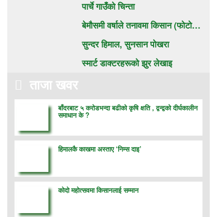
पार्चे गाउँको चिन्ता
बेमौसमी वर्षाले तनावमा किसान (फाेटाे…
सुन्दर हिमाल, सुनसान पाेखरा
स्मार्ट डाक्टरहरूको झुर लेखाइ
ताजा खवर
बाँदरबाट ५ करोडभन्दा बढीको कृषि क्षति , द्वन्द्वको दीर्घकालीन
समाधान के ?
हिमालकै काखमा अस्ताए ‘निम्स दाइ’
कोदो महोत्सवमा किसानलाई सम्मान