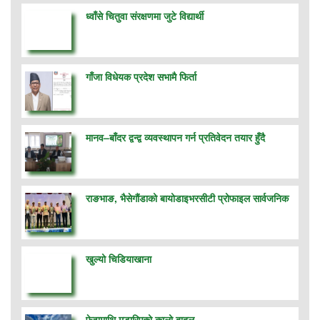
ध्वाँसे चितुवा संरक्षणमा जुटे विद्यार्थी
गाँजा विधेयक प्रदेश सभामै फिर्ता
मानव–बाँदर द्वन्द्व व्यवस्थापन गर्न प्रतिवेदन तयार हुँदै
राङभाङ, भैसेगौंडाको बायोडाइभरसीटी प्रोफाइल सार्वजनिक
खुल्यो चिडियाखाना
फेवामाथि मडारिएको कालो बादल