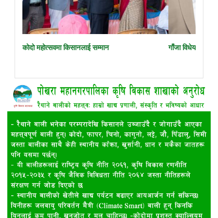
गाँजा विधेयक प्रदेश सभामै फिर्ता
मानव–बाँदर द्वन्द्व 