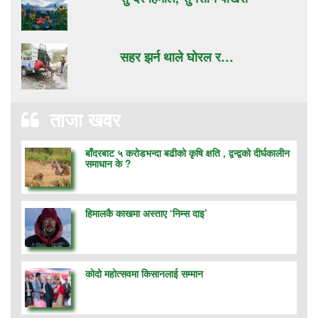
सहर झर्न थाले घाेरल र…
ताजा खवर
बाँदरबाट ५ करोडभन्दा बढीको कृषि क्षति , द्वन्द्वको दीर्घकालीन
समाधान के ?
हिमालकै काखमा अस्ताए ‘निम्स दाइ’
कोदो महोत्सवमा किसानलाई सम्मान