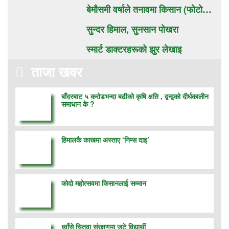
बेमौसमी वर्षाले तनावमा किसान (फाेटाे…
सुन्दर हिमाल, सुनसान पाेखरा
स्मार्ट डाक्टरहरूको झुर लेखाइ
ताजा खवर
बाँदरबाट ५ करोडभन्दा बढीको कृषि क्षति , द्वन्द्वको दीर्घकालीन
समाधान के ?
हिमालकै काखमा अस्ताए ‘निम्स दाइ’
कोदो महोत्सवमा किसानलाई सम्मान
ध्वाँसे चितुवा संरक्षणमा जुटे विद्यार्थी