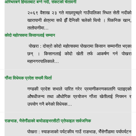
अस्थिरबने हिमालबाट बग्ने नदी, संकटको चेतावनी
२०६९ वैशाख २३ गते माछापुच्छ्रे गाउँपालिका स्थित सेती नदीको
खारापानी क्षेत्रमा सधै झैँ दैनिकी चलेको थियो । पिकनिक खान,
तातोपानीमा…
कोदो महोत्सवमा किसानलाई सम्मान
पोखरा : दोस्रो कोदो महोत्सवमा पोखरामा किसान सम्मानीत भएका
छन् । किसानलाई कोदो खेती तर्फ आकर्षण गर्न पोखरा
महानगरपालिकाले…
गाँजा विधेयक प्रदेश सभामै फिर्ता
गण्डकी प्रदेश सभाले पारित गरेर प्रमाणीकरणकालागि पठाइएको
औषधीजन्य तथा औधोगिक प्रयोजन गाँजा खेतीलाई नियमन र
उपयोग गनै बनेको विधेयक…
राङभाङ, भैसेगौंडाको बायोडाइभरसीटी प्रोफाइल सार्वजनिक
पोखरा : स्याङजाको पर्यटकीय गाउँ राङभाङ, भैँसेगौंडामा पर्यापर्यटन