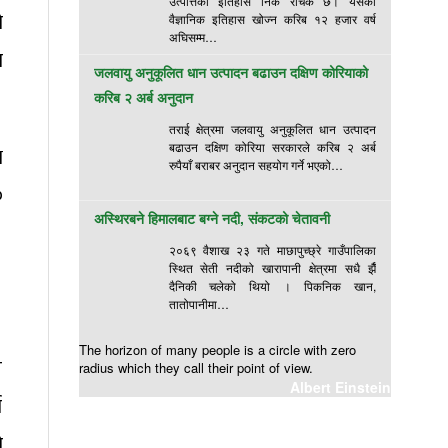
उत्पत्तिको इतिहास निकै रोचक छ। यसको
ो
वैज्ञानिक इतिहास खोज्न करिब १२ हजार वर्ष
अघिसम्म…
ा
जलवायु अनुकूलित धान उत्पादन बढाउन दक्षिण कोरियाको
करिब २ अर्ब अनुदान
तराई क्षेत्रमा जलवायु अनुकूलित धान उत्पादन
बढाउन दक्षिण कोरिया सरकारले करिब २ अर्ब
भ
रुपैयाँ बराबर अनुदान सहयोग गर्ने भएको…
०
अस्थिरबने हिमालबाट बग्ने नदी, संकटको चेतावनी
२०६९ वैशाख २३ गते माछापुच्छ्रे गाउँपालिका
स्थित सेती नदीको खारापानी क्षेत्रमा सधै झैँ
।
दैनिकी चलेको थियो । पिकनिक खान,
तातोपानीमा…
।
The horizon of many people is a circle with zero
ि
radius which they call their point of view.
Albert Einstein
ण
ो