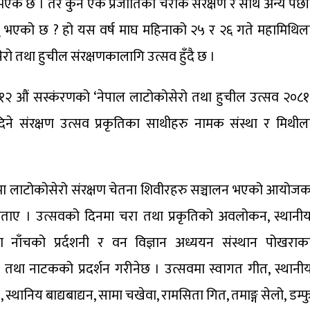
ु भएकै छ । तर कुनै एक प्रजातिका चराकै संरक्षण र साथै अन्य पंछी
नु भएको छ ? हो यस वर्ष माघ महिनाको २५ र २६ गते महामिथिल
 तथा हुचील संरक्षणकालागि उत्सव हुँदै छ ।
१२ औं सस्कंरणको ‘नेपाल लाटोकोसेरो तथा हुचील उत्सव २०८१
दिने संरक्षण उत्सव प्रकृतिका साथीहरु नामक संस्था र मिथील
यहरुमा लाटोकोसेरो संरक्षण चेतना शिवीरहरु सञ्चालन भएको आयोज
े बताए । उत्सवको दिनमा चरा तथा प्रकृतिको अवलोकन, स्थानी
 नाँचको प्रर्दशनी र वन विज्ञान अध्ययन संस्थान पोखराक
ाँच तथा नाटकको प्रदर्शन गरीनेछ । उत्सवमा स्वागत गीत, स्थानी
्थानिय बाद्यबाद्यन, सामा चखेवा, रामसिता गित, तमाङ्ग सेलो, डम्फ