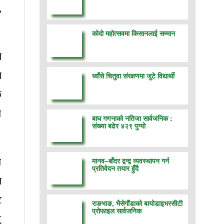
,
कोदो महोत्सवमा किसानलाई सम्मान
ो
ण
ध्वाँसे चितुवा संरक्षणमा जुटे विद्यार्थी
छ
ा
बाघ गणनाको नतिजा सार्वजनिक :
संख्या बढेर ४२९ पुग्यो
ा
मानव–बाँदर द्वन्द्व व्यवस्थापन गर्न
प्रतिवेदन तयार हुँदै
ा
ट
राङभाङ, भैसेगौंडाको बायोडाइभरसीटी
प्रोफाइल सार्वजनिक
ु