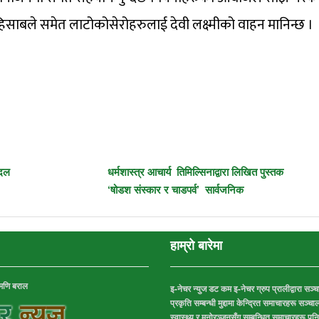
िसाबले समेत लाटोकोसेरोहरुलाई देवी लक्ष्मीको वाहन मानिन्छ ।
ादल
धर्मशास्त्र आचार्य तिमिल्सिनाद्वारा लिखित पुस्तक
‘षोडश संस्कार र चाडपर्व’ सार्वजनिक
हाम्रो बारेमा
णमणि बराल
इ-नेचर न्युज डट कम इ-नेचर ग्रुप प्रालीद्वारा स
प्रकृति सम्बन्धी मुद्दामा केन्द्रित समाचारहरू सञ
स्वास्थ्य र मनोरञ्जनसँग सम्बन्धित समाचारहरू पन