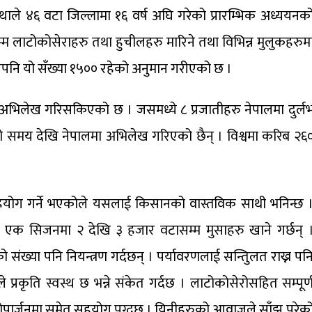
थाले ४६ वटा जिल्लामा १६ वर्ष अघि गरेको प्रारम्भिक अध्ययनक
म लाटोकोसेराहरु तथा हुचीलहरु मारिने तथा विभिन्न मुलुकहरुम
ेपनि यो सँख्या १५०० रहेको अनुमान गरीएको छ ।
अभिलेख गरिसकिएको छ । जसमध्ये ८ प्रजातीहरु नेपालमा दुर्ल
मो समय देखि नेपालमा अभिलेख गरिएको छैन् । विश्वमा करिब २६
सहयोग गर्ने भएकोले यसलाई किसानको वास्तविक साथी भनिन्छ 
० एक सिजनमा २ देखि ३ हजार वटासम्म मुसाहरु खाने गर्छन् 
को संख्या पनि नियन्त्रण गर्दछन् । पर्यावरणलाई सन्तुिलत राख्न पन
प्रकृति स्वस्थ छ भन्ने संकेत गर्दछ । लाटोकोसेरोसहित सम्पूर्
ोपार्जनमा समेत सहयोग पुग्दछ । यिनीहरुको आवाजले साँझ परेक