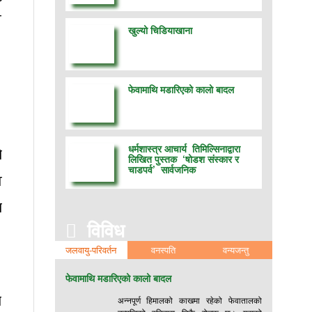
घ
खुल्यो चिडियाखाना
।
फेवामाथि मडारिएको कालो बादल
धर्मशास्त्र आचार्य तिमिल्सिनाद्वारा
ो
लिखित पुस्तक ‘षोडश संस्कार र
चाडपर्व’ सार्वजनिक
त
ा
विविध
जलवायु-परिवर्तन
वनस्पति
वन्यजन्तु
।
फेवामाथि मडारिएको कालो बादल
ो
अन्नपूर्ण हिमालको काखमा रहेको फेवातालको