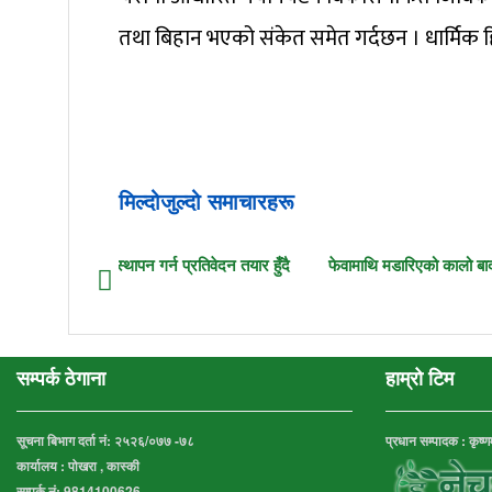
तथा बिहान भएको संकेत समेत गर्दछन । धार्मिक ह
मिल्दोजुल्दो समाचारहरू
मानव–बाँदर द्वन्द्व व्यवस्थापन गर्न प्रतिवेदन तयार हुँदै
फेवामाथि मडारिएको कालो ब
सम्पर्क ठेगाना
हाम्रो टिम
सूचना बिभाग दर्ता नं:
२५२६/०७७ -७८
प्रधान सम्पादक : कृष्
कार्यालय :
पोखरा , कास्की
सम्पर्क नं: 9814100626