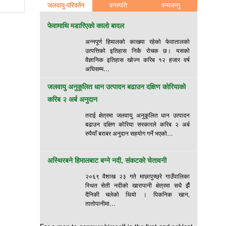
जलवायु-परिवर्तन
वनस्पति
वन्यजन्तु
फेवामाथि मडारिएको कालो बादल
अन्नपूर्ण हिमालको काखमा रहेको फेवातालको
उत्पत्तिको इतिहास निकै रोचक छ। यसको
वैज्ञानिक इतिहास खोज्न करिब १२ हजार वर्ष
अघिसम्म…
जलवायु अनुकूलित धान उत्पादन बढाउन दक्षिण कोरियाको
करिब २ अर्ब अनुदान
तराई क्षेत्रमा जलवायु अनुकूलित धान उत्पादन
बढाउन दक्षिण कोरिया सरकारले करिब २ अर्ब
रुपैयाँ बराबर अनुदान सहयोग गर्ने भएको…
अस्थिरबने हिमालबाट बग्ने नदी, संकटको चेतावनी
२०६९ वैशाख २३ गते माछापुच्छ्रे गाउँपालिका
स्थित सेती नदीको खारापानी क्षेत्रमा सधै झैँ
दैनिकी चलेको थियो । पिकनिक खान,
तातोपानीमा…