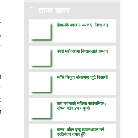
ताजा खवर
र
हिमालकै काखमा अस्ताए ‘निम्स दाइ’
क
ए
कोदो महोत्सवमा किसानलाई सम्मान
य
ध्वाँसे चितुवा संरक्षणमा जुटे विद्यार्थी
ल
ड
बाघ गणनाको नतिजा सार्वजनिक :
संख्या बढेर ४२९ पुग्यो
ा
मानव–बाँदर द्वन्द्व व्यवस्थापन गर्न
प्रतिवेदन तयार हुँदै