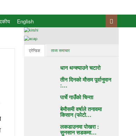
ादकीय
English
ट्रेन्डिङ
ताजा समाचार
धान थन्क्याउने चटाराे
तीन दिनको मौसम पूर्वानुमान
:…
पार्चे गाउँको चिन्ता
बेमौसमी वर्षाले तनावमा
किसान (फाेटाे…
ो
लकडाउनमा पोखरा :
त
सुनसान सडकमा…