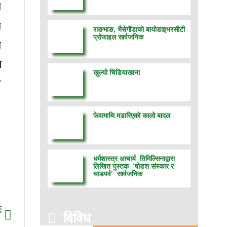
ा
ा
राङभाङ, भैसेगौंडाको बायोडाइभरसीटी
प्रोफाइल सार्वजनिक
ो
ध
खुल्यो चिडियाखाना
े
फेवामाथि मडारिएको कालो बादल
धर्मशास्त्र आचार्य तिमिल्सिनाद्वारा
लिखित पुस्तक ‘षोडश संस्कार र
चाडपर्व’ सार्वजनिक
विविध