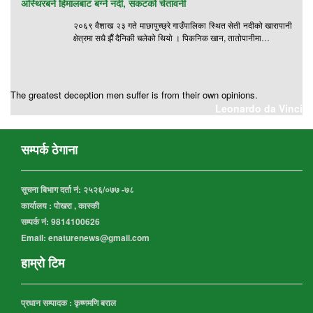
अस्थिरबने हिमालबाट बग्ने नदी, संकटको चेतावनी
२०६९ वैशाख २३ गते माछापुच्छ्रे गाउँपालिका स्थित सेती नदीको खारापानी
क्षेत्रमा सधै झैँ दैनिकी चलेको थियो । पिकनिक खान, तातोपानीमा…
The greatest deception men suffer is from their own opinions.
Leonardo da Vinci
सम्पर्क ठेगाना
सूचना बिभाग दर्ता नं:
२५२६/०७७ -७८
कार्यालय :
पोखरा , कास्की
सम्पर्क नं: 9814100626
Email: enaturenews@gmail.com
हाम्रो टिम
प्रधान सम्पादक : कृष्णमणि बराल