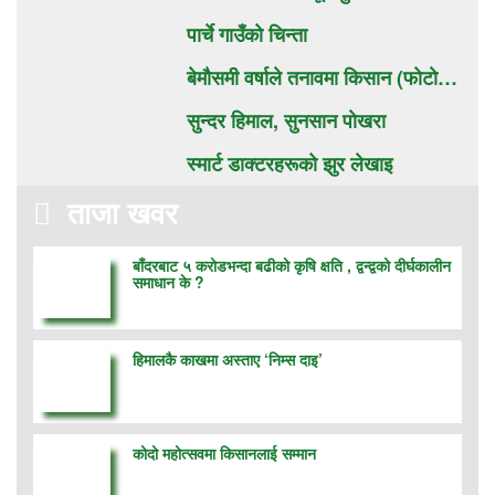
पार्चे गाउँको चिन्ता
बेमौसमी वर्षाले तनावमा किसान (फाेटाे…
सुन्दर हिमाल, सुनसान पाेखरा
स्मार्ट डाक्टरहरूको झुर लेखाइ
ताजा खवर
बाँदरबाट ५ करोडभन्दा बढीको कृषि क्षति , द्वन्द्वको दीर्घकालीन
समाधान के ?
हिमालकै काखमा अस्ताए ‘निम्स दाइ’
कोदो महोत्सवमा किसानलाई सम्मान