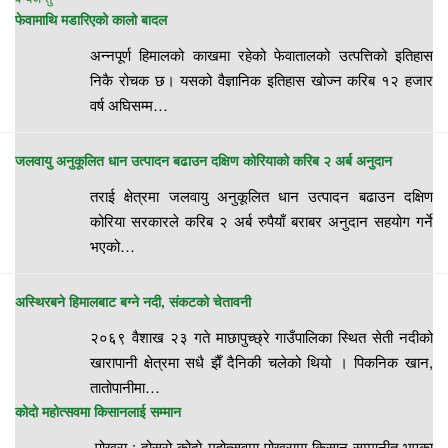
फेवामाथि मडारिएको कालो बादल
अन्नपूर्ण हिमालको काखमा रहेको फेवातालको उत्पत्तिको इतिहास
निकै रोचक छ। यसको वैज्ञानिक इतिहास खोज्न करिब १२ हजार
वर्ष अघिसम्म…
जलवायु अनुकूलित धान उत्पादन बढाउन दक्षिण कोरियाको करिब २ अर्ब अनुदान
तराई क्षेत्रमा जलवायु अनुकूलित धान उत्पादन बढाउन दक्षिण
कोरिया सरकारले करिब २ अर्ब रुपैयाँ बराबर अनुदान सहयोग गर्ने
भएको…
अस्थिरबने हिमालबाट बग्ने नदी, संकटको चेतावनी
२०६९ वैशाख २३ गते माछापुच्छ्रे गाउँपालिका स्थित सेती नदीको
खारापानी क्षेत्रमा सधै झैँ दैनिकी चलेको थियो । पिकनिक खान,
तातोपानीमा…
कोदो महोत्सवमा किसानलाई सम्मान
पोखरा : दोस्रो कोदो महोत्सवमा पोखरामा किसान सम्मानीत भएका