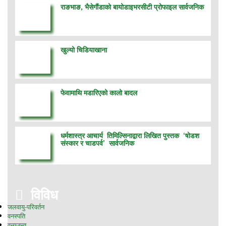
राङभाङ, भैसेगौंडाको बायोडाइभरसीटी प्रोफाइल सार्वजनिक
खुल्यो चिडियाखाना
फेवामाथि मडारिएको कालो बादल
धर्मशास्त्र आचार्य तिमिल्सिनाद्वारा लिखित पुस्तक ‘षोडश
संस्कार र चाडपर्व’ सार्वजनिक
विविध
जलवायु-परिवर्तन
वनस्पति
वन्यजन्तु