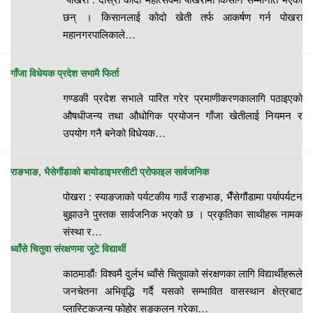
छन् । किसानलाई कोदो खेती तर्फ आकर्षण गर्न पोखरा
महानगरपालिकाले…
गाँजा विधेयक प्रदेश सभामै फिर्ता
गण्डकी प्रदेश सभाले पारित गरेर प्रमाणीकरणकालागि पठाइएको
औषधीजन्य तथा औधोगिक प्रयोजन गाँजा खेतीलाई नियमन र
उपयोग गनै बनेको विधेयक…
राङभाङ, भैसेगौंडाको बायोडाइभरसीटी प्रोफाइल सार्वजनिक
पोखरा : स्याङजाको पर्यटकीय गाउँ राङभाङ, भैँसेगौंडामा पर्यापर्यटन
बुझाउने पुस्तक सार्वजनिक भएको छ । प्रकृतिका साथीहरू नामक
संस्था र…
ध्वाँसे चितुवा संरक्षणमा जुटे विद्यार्थी
काठमाडौंः विश्वमै दुर्लभ ध्वाँसे चितुवाको संरक्षणका लागि विद्यार्थीहरूले
जनचेतना अभिवृद्धि गर्दै यसको सम्भावित वासस्थान क्षेत्रबाट
प्लास्टिकजन्य फोहोर सङ्कलन गरेका…