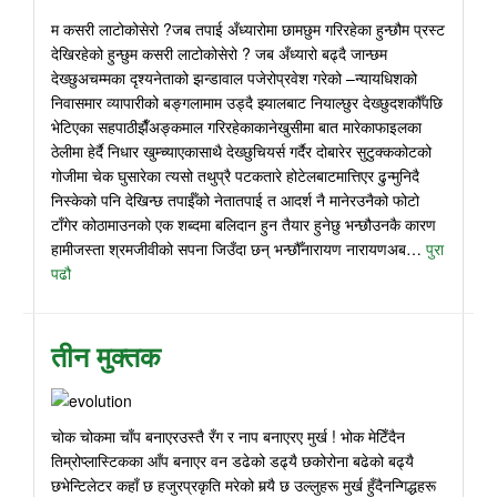
म कसरी लाटोकोसेरो ?जब तपाई अँध्यारोमा छामछुम गरिरहेका हुन्छौम प्रस्ट
देखिरहेको हुन्छुम कसरी लाटोकोसेरो ? जब अँध्यारो बढ्दै जान्छम
देख्छुअचम्मका दृश्यनेताको झन्डावाल पजेरोप्रवेश गरेको –न्यायधिशको
निवासमार व्यापारीको बङ्गलामाम उड्दै झ्यालबाट नियाल्छुर देख्छुदशकौँपछि
भेटिएका सहपाठीझैँअङ्कमाल गरिरहेकाकानेखुसीमा बात मारेकाफाइलका
ठेलीमा हेर्दै निधार खुम्च्याएकासाथै देख्छुचियर्स गर्दैर दोबारेर सुटुक्ककोटको
गोजीमा चेक घुसारेका त्यसो तथुप्रै पटकतारे होटेलबाटमात्तिएर ढुन्मुनिदै
निस्केको पनि देखिन्छ तपाईँको नेतातपाई त आदर्श नै मानेरउनैको फोटो
टाँगेर कोठामाउनको एक शब्दमा बलिदान हुन तैयार हुनेछु भन्छौउनकै कारण
हामीजस्ता श्रमजीवीको सपना जिउँदा छन् भन्छौँनारायण नारायणअब…
पुरा
पढौ
तीन मुक्तक
चोक चोकमा चाँप बनाएरउस्तै रँग र नाप बनाएरए मुर्ख ! भोक मेटिँदैन
तिम्रोप्लास्टिकका आँप बनाएर वन डढेको डढ्यै छकोरोना बढेको बढ्यै
छभेन्टिलेटर कहाँ छ हजुरप्रकृति मरेको मर्‍यै छ उल्लुहरू मुर्ख हुँदैनन्गिद्धहरू