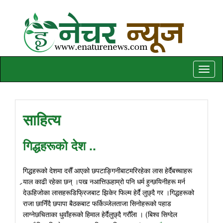
Toggle
naviga
साहित्य
गिद्धहरूको देश ..
गिद्धहरूको देशमा दसैँ आएको छपटाङ्गिनीबाटमरिरहेका लास हेर्दैबच्चाहरू
र्‍याल काढी रहेका छन् ।पख नआत्तिऊहाम्रो पनि धर्म हुन्छयिनीहरू मर्न
देऊहिजोका लासहरूडिफ्रिजबाट झिकेर फिल्म हेर्दै लुछ्दै गर ।गिद्धहरूको
राजा छानिँदै छपापा बैठकबाट फर्किञ्जेलताजा सिनोहरूको पहाड
लाग्नेछचिताका धुवाँहरूको हिमाल हेर्दैलुछ्दै गरौँला । (बिश्व सिग्देल