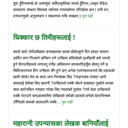
दुष्ट हुँदैनन्मान्छे हो असन्तुष्ट सधैँप्रकृतिका स्वार्थ हुँदैनन् (अमृत पौडेल,
वातावरण संरक्षण विषयमा जर्मनमा स्नातकोत्तर गरिरहेका छन् l उनी वन,
वन्यजन्तुको अनुसन्धान र संरक्षणमा रुचि राख्छन् )
पुरा पढौ
धिक्कार छ तिमीहरूलाई !
कालो छाते टोपीआँखामा चस्माहातमा कलम बोकेरकुनै दिन हाम्रा सन्तान
डार्विन बन्न निस्कने छन्किन भने उनीहरू बसिरहेको पृथ्वीहामी बसे जस्तो
हुने छैनउनीहरूले लगाउनु पर्नेछ अक्सिजन मास्करपिठ्युँमा बोक्नु पर्ने छ
सिलिन्डरत्यस दिन उनीहरू सँग हुने छन् अनेक प्रश्नहरूजस्तो कि,पहाडको
छाती फोडेर मेरा बा कता जान निस्केका थिए ?जङ्गलमा लगाएर आगो
कसलाई बेचेका थिए खरानी ?उनीहरूले पक्कै सोध्ने छन्हाम्रा पुर्खाले बनका
साल काटेरकिन स्याहार गरेका थिए गमलाको गुलाफ ?त्यो बेला उनीहरूले
पक्कै भेटाउने छन्आलमारीमा राखिएको सर्पको छालाले बनेको बेल्टभित्तामा
टाँगिएको बाघको छालाअनि पक्कै…
पुरा पढौ
महारानी उपन्यासका लेखक बानियाँलाई