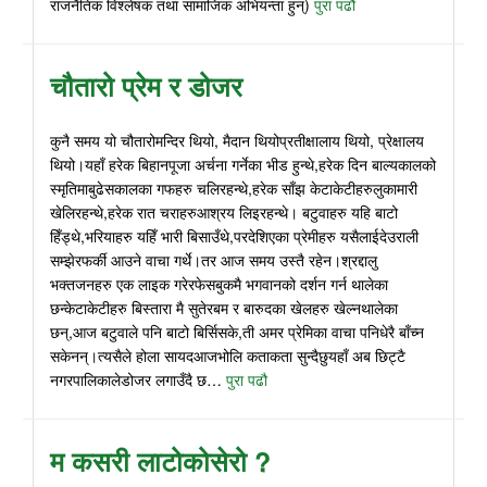
राजनैतिक विश्लेषक तथा सामाजिक अभियन्ता हुन्)
पुरा पढौ
चौतारो प्रेम र डोजर
कुनै समय यो चौतारोमन्दिर थियो, मैदान थियोप्रतीक्षालाय थियो, प्रेक्षालय
थियो।यहाँ हरेक बिहानपूजा अर्चना गर्नेका भीड हुन्थे,हरेक दिन बाल्यकालको
स्मृतिमाबुढेसकालका गफहरु चलिरहन्थे,हरेक साँझ केटाकेटीहरुलुकामारी
खेलिरहन्थे,हरेक रात चराहरुआश्रय लिइरहन्थे। बटुवाहरु यहि बाटो
हिँड्थे,भरियाहरु यहिँ भारी बिसाउँथे,परदेशिएका प्रेमीहरु यसैलाईदेउराली
सम्झेरफर्की आउने वाचा गर्थे।तर आज समय उस्तै रहेन।श्रद्दालु
भक्तजनहरु एक लाइक गरेरफेसबुकमै भगवानको दर्शन गर्न थालेका
छन्केटाकेटीहरु बिस्तारा मै सुतेरबम र बारुदका खेलहरु खेल्नथालेका
छन्,आज बटुवाले पनि बाटो बिर्सिसके,ती अमर प्रेमिका वाचा पनिधेरै बाँच्न
सकेनन्।त्यसैले होला सायदआजभोलि कताकता सुन्दैछुयहाँ अब छिट्टै
नगरपालिकालेडोजर लगाउँदै छ…
पुरा पढौ
म कसरी लाटोकोसेरो ?