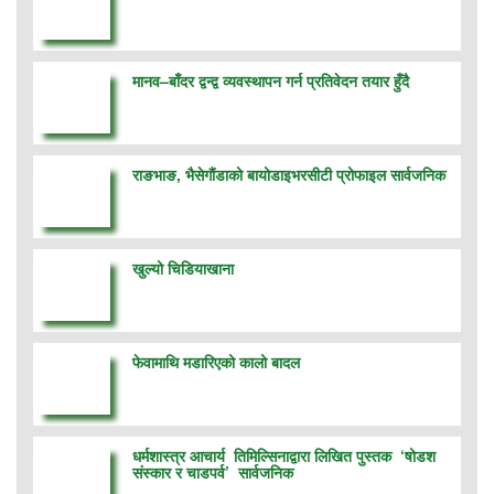
मानव–बाँदर द्वन्द्व व्यवस्थापन गर्न प्रतिवेदन तयार हुँदै
राङभाङ, भैसेगौंडाको बायोडाइभरसीटी प्रोफाइल सार्वजनिक
खुल्यो चिडियाखाना
फेवामाथि मडारिएको कालो बादल
धर्मशास्त्र आचार्य तिमिल्सिनाद्वारा लिखित पुस्तक ‘षोडश
संस्कार र चाडपर्व’ सार्वजनिक