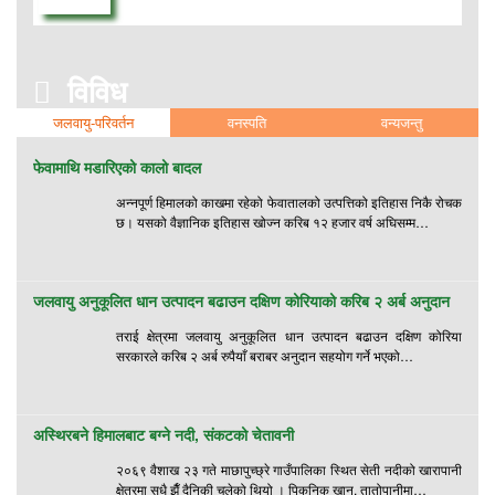
विविध
जलवायु-परिवर्तन
वनस्पति
वन्यजन्तु
फेवामाथि मडारिएको कालो बादल
अन्नपूर्ण हिमालको काखमा रहेको फेवातालको उत्पत्तिको इतिहास निकै रोचक
छ। यसको वैज्ञानिक इतिहास खोज्न करिब १२ हजार वर्ष अघिसम्म…
जलवायु अनुकूलित धान उत्पादन बढाउन दक्षिण कोरियाको करिब २ अर्ब अनुदान
तराई क्षेत्रमा जलवायु अनुकूलित धान उत्पादन बढाउन दक्षिण कोरिया
सरकारले करिब २ अर्ब रुपैयाँ बराबर अनुदान सहयोग गर्ने भएको…
अस्थिरबने हिमालबाट बग्ने नदी, संकटको चेतावनी
२०६९ वैशाख २३ गते माछापुच्छ्रे गाउँपालिका स्थित सेती नदीको खारापानी
क्षेत्रमा सधै झैँ दैनिकी चलेको थियो । पिकनिक खान, तातोपानीमा…