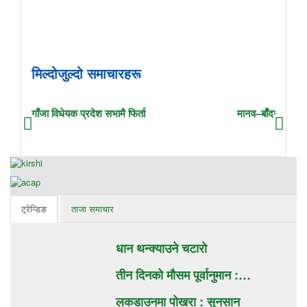
मिल्दोजुल्दो समाचारहरू
गाँजा विधेयक प्रदेश सभामै फिर्ता
मानव–बाँदर द्वन्द्व व
ट्रेन्डिङ
ताजा समाचार
धान थन्क्याउने चटाराे
तीन दिनको मौसम पूर्वानुमान :…
लकडाउनमा पोखरा : सुनसान